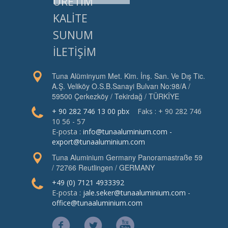
ÜRETİM
KALİTE
SUNUM
İLETİŞİM
Tuna Alüminyum Met. Kim. İnş. San. Ve Dış Tic.
A.Ş. Veliköy O.S.B.Sanayi Bulvarı No:98/A /
59500 Çerkezköy / Tekirdağ / TÜRKİYE
+ 90 282 746 13 00 pbx
Faks : + 90 282 746
10 56 - 57
E-posta :
info@tunaaluminium.com
-
export@tunaaluminium.com
Tuna Aluminium Germany Panoramastraße 59
/ 72766 Reutlingen / GERMANY
+49 (0) 7121 4933392
E-posta :
jale.seker@tunaaluminium.com
-
office@tunaaluminium.com