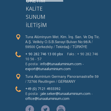
ÜRETİM
KALİTE
SUNUM
İLETİŞİM
Tuna Alüminyum Met. Kim. İnş. San. Ve Dış Tic.
A.Ş. Veliköy O.S.B.Sanayi Bulvarı No:98/A /
59500 Çerkezköy / Tekirdağ / TÜRKİYE
+ 90 282 746 13 00 pbx
Faks : + 90 282 746
10 56 - 57
E-posta :
info@tunaaluminium.com
-
export@tunaaluminium.com
Tuna Aluminium Germany Panoramastraße 59
/ 72766 Reutlingen / GERMANY
+49 (0) 7121 4933392
E-posta :
jale.seker@tunaaluminium.com
-
office@tunaaluminium.com